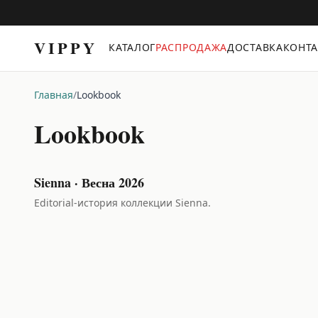
VIPPY
КАТАЛОГ
РАСПРОДАЖА
ДОСТАВКА
КОНТ
Трусы
Главная
/
Lookbook
Бюстгальтеры
Lookbook
Комплекты
✦
Sienna · Весна 2026
Editorial-история коллекции Sienna.