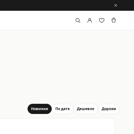
×
Новинки
По дате
Дешевле
Дороже