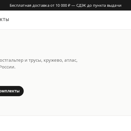
АКТЫ
бюстгальтер и трусы, кружево, атлас,
России.
омплекты