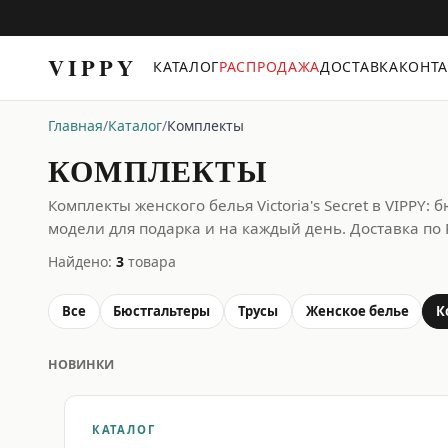
VIPPY
КАТАЛОГ
РАСПРОДАЖА
ДОСТАВКА
КОНТ
Главная
/
Каталог
/
Комплекты
Трусы
Бюстгальтеры
КОМПЛЕКТЫ
Комплекты
Комплекты женского белья Victoria's Secret в VIPPY: 
модели для подарка и на каждый день. Доставка по 
Найдено:
3
товара
Все
Бюстгальтеры
Трусы
Женское белье
К
НОВИНКИ
КАТАЛОГ