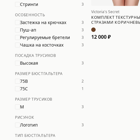
Стринги
3
Victoria's Secret
ОСОБЕННОСТЬ
КОМПЛЕКТ ТЕКСТУРН
Застежка на крючках
3
СТРАЗАМИ КОРИЧНЕВ
Пуш-ап
3
12 000 ₽
Регулируемые бретели
3
Чашка на косточках
3
ПОСАДКА ТРУСИКОВ
Высокая
3
РАЗМЕР БЮСТГАЛЬТЕРА
75B
2
75C
1
РАЗМЕР ТРУСИКОВ
M
3
РИСУНОК
Логотип
3
ТИП БЮСТГАЛЬТЕРА