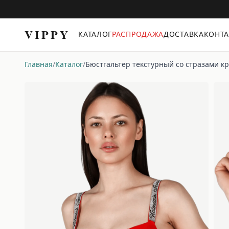
VIPPY
КАТАЛОГ
РАСПРОДАЖА
ДОСТАВКА
КОНТ
Главная
/
Каталог
/
Бюстгальтер текстурный со стразами к
Трусы
Бюстгальтеры
Комплекты