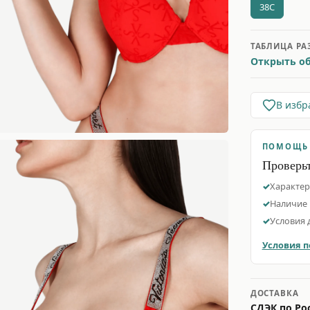
38C
ТАБЛИЦА РА
Открыть об
В избр
ПОМОЩЬ
Проверьт
Характер
Наличие 
Условия 
Условия п
ДОСТАВКА
СДЭК по Рос