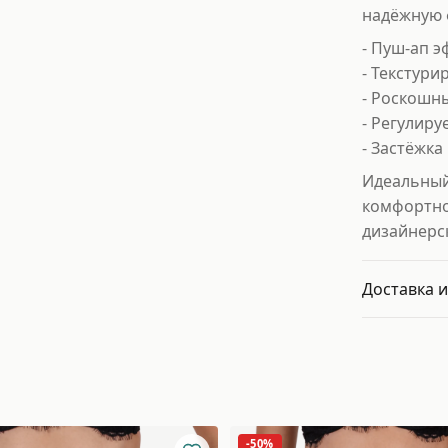
надёжную 
- Пуш-ап э
- Текстур
- Роскошны
- Регулир
- Застёжка
Идеальный 
комфортно
дизайнерск
Доставка и
-50%