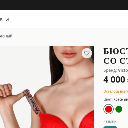
АКТЫ
расный
БЮС
СО С
Бренд:
Victo
4 000
Осталось всего
Цвет:
Красны
Размер: